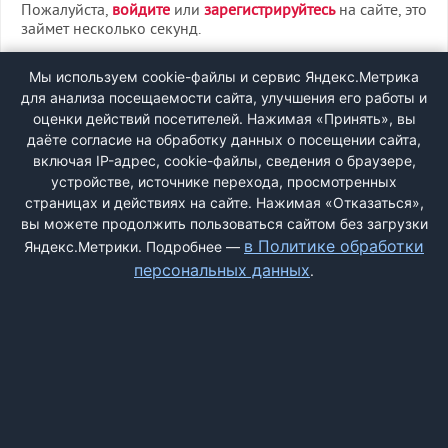
Пожалуйста,
войдите
или
зарегистрируйтесь
на сайте, это
займет несколько секунд.
ВХОД
Мы используем cookie-файлы и сервис Яндекс.Метрика
для анализа посещаемости сайта, улучшения его работы и
РЕГИСТРАЦИЯ
оценки действий посетителей. Нажимая «Принять», вы
даёте согласие на обработку данных о посещении сайта,
включая IP-адрес, cookie-файлы, сведения о браузере,
Быстрая регистрация
через соцсети:
устройстве, источнике перехода, просмотренных
страницах и действиях на сайте. Нажимая «Отказаться»,
вы можете продолжить пользоваться сайтом без загрузки
в Политике обработки
Яндекс.Метрики. Подробнее —
персональных данных
.
ДОБАВИТЬ ЖАЛОБУ
КОНТАКТЫ
О НАС
ПОИСК