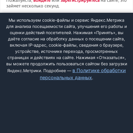
Пожалуйста,
войдите
или
зарегистрируйтесь
на сайте, это
займет несколько секунд.
ВХОД
Мы используем cookie-файлы и сервис Яндекс.Метрика
для анализа посещаемости сайта, улучшения его работы и
РЕГИСТРАЦИЯ
оценки действий посетителей. Нажимая «Принять», вы
даёте согласие на обработку данных о посещении сайта,
включая IP-адрес, cookie-файлы, сведения о браузере,
Быстрая регистрация
через соцсети:
устройстве, источнике перехода, просмотренных
страницах и действиях на сайте. Нажимая «Отказаться»,
вы можете продолжить пользоваться сайтом без загрузки
в Политике обработки
Яндекс.Метрики. Подробнее —
персональных данных
.
ДОБАВИТЬ ЖАЛОБУ
КОНТАКТЫ
О НАС
ПОИСК