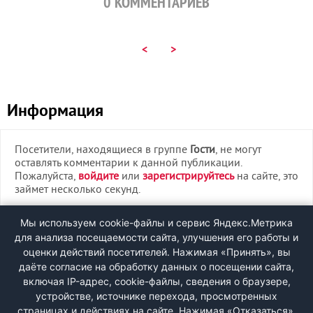
0
КОММЕНТАРИЕВ
<
>
Информация
Посетители, находящиеся в группе
Гости
, не могут
оставлять комментарии к данной публикации.
Пожалуйста,
войдите
или
зарегистрируйтесь
на сайте, это
займет несколько секунд.
ВХОД
Мы используем cookie-файлы и сервис Яндекс.Метрика
для анализа посещаемости сайта, улучшения его работы и
РЕГИСТРАЦИЯ
оценки действий посетителей. Нажимая «Принять», вы
даёте согласие на обработку данных о посещении сайта,
включая IP-адрес, cookie-файлы, сведения о браузере,
Быстрая регистрация
через соцсети:
устройстве, источнике перехода, просмотренных
страницах и действиях на сайте. Нажимая «Отказаться»,