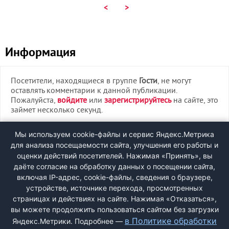
<
>
Информация
Посетители, находящиеся в группе
Гости
, не могут
оставлять комментарии к данной публикации.
Пожалуйста,
войдите
или
зарегистрируйтесь
на сайте, это
займет несколько секунд.
ВХОД
Мы используем cookie-файлы и сервис Яндекс.Метрика
для анализа посещаемости сайта, улучшения его работы и
РЕГИСТРАЦИЯ
оценки действий посетителей. Нажимая «Принять», вы
даёте согласие на обработку данных о посещении сайта,
включая IP-адрес, cookie-файлы, сведения о браузере,
Быстрая регистрация
через соцсети:
устройстве, источнике перехода, просмотренных
страницах и действиях на сайте. Нажимая «Отказаться»,
вы можете продолжить пользоваться сайтом без загрузки
в Политике обработки
Яндекс.Метрики. Подробнее —