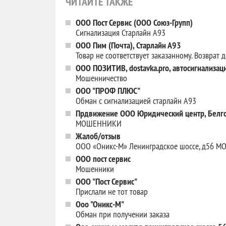
ЧИТАЙТЕ ТАКЖЕ
ООО Пост Сервис (ООО Союз-Групп)
Сигнализация Старлайн А93
ООО Пим (Почта), Старлайн А93
Товар не соответствует заказанному. Возврат д
ООО ПОЗИТИВ, dostavka.pro, автосигнализац
Мошенничество
ООО "ПРОФ ПЛЮС"
Обман с сигнализацией старлайн А93
Прдвижение ООО Юридический центр, Белго
МОШЕННИКИ
Жалоб/отзыв
ООО «Оникс-М» Ленинградское шоссе, д56
ООО пост сервис
Мошенники
ООО "Пост Сервис"
Прислали не тот товар
Ooo "Oникс-М"
Обман при получении заказа