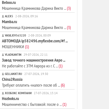
Beboo.ru
Мошенница Крамникова Дарина Викто ...
(3)
ALEX5
2-08-2026, 09:16
Mamba.ru
Мошенница Крамникова Дарина Викто ...
(3)
VASILJEV563220
2-08-2026, 00:09
АВТОМОДА lp582496.myflexbe.com/#f ...
МОШЕННИКИ
(1)
VLADKANTIN
29-07-2026, 22:11
Завод точного машиностроения Авро ...
Не работайте с ЗТМ Аврора из г. С ...
(1)
GELLANXT.RU
27-07-2026, 19:30
China2Russia
Требуют оплатить «налог» после об ...
(6)
ХОЗБОКС КОМПАНИ
27-07-2026, 15:14
Hozboks.ru
Мошенничество с бытовкой: после о ...
(1)