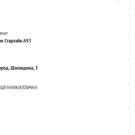
енег
ия Старлайн А93
род, Шаландина, 3
 МОШЕННИКИ/ОБМАН