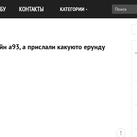
БУ
КОНТАКТЫ
КАТЕГОРИИ
йн а93, а прислали какуюто ерунду