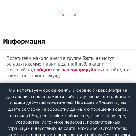
<
>
Информация
Посетители, находящиеся в группе
Гости
, не могут
оставлять комментарии к данной публикации.
Пожалуйста,
войдите
или
зарегистрируйтесь
на сайте, это
займет несколько секунд.
ВХОД
Мы используем cookie-файлы и сервис Яндекс.Метрика
для анализа посещаемости сайта, улучшения его работы и
РЕГИСТРАЦИЯ
оценки действий посетителей. Нажимая «Принять», вы
даёте согласие на обработку данных о посещении сайта,
включая IP-адрес, cookie-файлы, сведения о браузере,
Быстрая регистрация
через соцсети:
устройстве, источнике перехода, просмотренных
страницах и действиях на сайте. Нажимая «Отказаться»,
вы можете продолжить пользоваться сайтом без загрузки