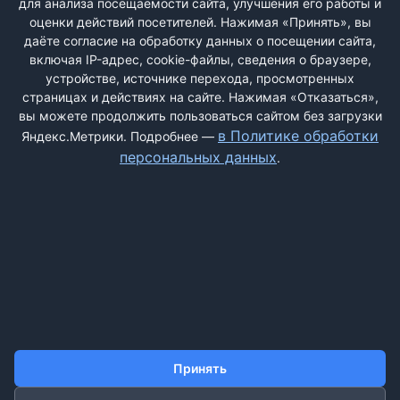
для анализа посещаемости сайта, улучшения его работы и
РЕГИСТРАЦИЯ
оценки действий посетителей. Нажимая «Принять», вы
даёте согласие на обработку данных о посещении сайта,
включая IP-адрес, cookie-файлы, сведения о браузере,
Быстрая регистрация
через соцсети:
устройстве, источнике перехода, просмотренных
страницах и действиях на сайте. Нажимая «Отказаться»,
вы можете продолжить пользоваться сайтом без загрузки
в Политике обработки
Яндекс.Метрики. Подробнее —
персональных данных
.
ДОБАВИТЬ ЖАЛОБУ
КОНТАКТЫ
О НАС
ПОИСК
ПРАВИЛА САЙТА
ПОЛИТИКА ОБРАБОТКИ ПЕРСОНАЛЬНЫХ ДАННЫХ
Принять