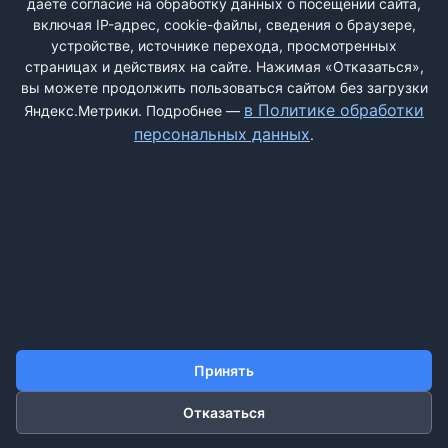
даёте согласие на обработку данных о посещении сайта,
включая IP-адрес, cookie-файлы, сведения о браузере,
устройстве, источнике перехода, просмотренных
страницах и действиях на сайте. Нажимая «Отказаться»,
вы можете продолжить пользоваться сайтом без загрузки
ДОБАВИТЬ ЖАЛОБУ
в Политике обработки
Яндекс.Метрики. Подробнее —
персональных данных
.
КОНТАКТЫ
О НАС
ПОИСК
ПРАВИЛА САЙТА
ПОЛИТИКА ОБРАБОТКИ ПЕРСОНАЛЬНЫХ ДАННЫХ
©2011-2026 ДОСКАЖАЛОБ.РФ
Принять
Отказаться