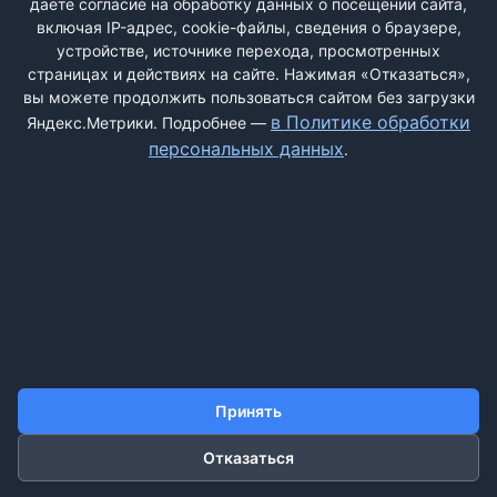
даёте согласие на обработку данных о посещении сайта,
включая IP-адрес, cookie-файлы, сведения о браузере,
устройстве, источнике перехода, просмотренных
страницах и действиях на сайте. Нажимая «Отказаться»,
вы можете продолжить пользоваться сайтом без загрузки
ДОБАВИТЬ ЖАЛОБУ
в Политике обработки
Яндекс.Метрики. Подробнее —
персональных данных
.
КОНТАКТЫ
О НАС
ПОИСК
ПРАВИЛА САЙТА
ПОЛИТИКА ОБРАБОТКИ ПЕРСОНАЛЬНЫХ ДАННЫХ
©2011-2026 ДОСКАЖАЛОБ.РФ
Принять
Отказаться