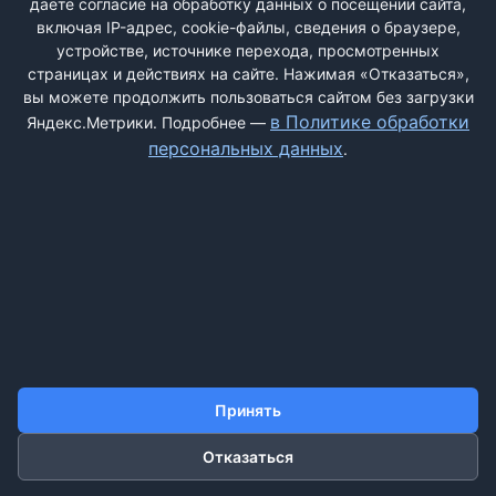
даёте согласие на обработку данных о посещении сайта,
глюком. Происходила переписка с ...
включая IP-адрес, cookie-файлы, сведения о браузере,
устройстве, источнике перехода, просмотренных
страницах и действиях на сайте. Нажимая «Отказаться»,
вы можете продолжить пользоваться сайтом без загрузки
ДОБАВИТЬ ЖАЛОБУ
в Политике обработки
Яндекс.Метрики. Подробнее —
персональных данных
.
КОНТАКТЫ
О НАС
ПОИСК
ПРАВИЛА САЙТА
ПОЛИТИКА ОБРАБОТКИ ПЕРСОНАЛЬНЫХ ДАННЫХ
©2011-2026 ДОСКАЖАЛОБ.РФ
Принять
Отказаться