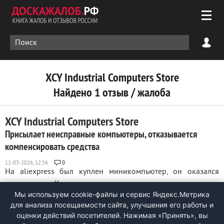
XCY Industrial Computers Store
Найдено 1 отзыв / жалоба
XCY Industrial Computers Store
Присылает неисправные компьютеры, отказывается
компенсировать средства
0
На aliexpress был куплен миникомпьютер, он оказался
неисправен. Конкретно выключался практически сразу
Мы используем cookie-файлы и сервис Яндекс.Метрика
после включения или вис при загрузке. По логам Windows
для анализа посещаемости сайта, улучшения его работы и
было видно, что эти симптомы присутствовали уже при
оценки действий посетителей. Нажимая «Принять», вы
подготовке компьютера, т.е. его заведомо отсылали с