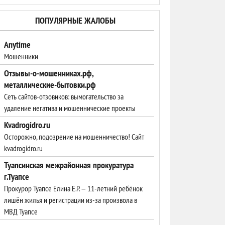
ПОПУЛЯРНЫЕ ЖАЛОБЫ
Anytime
Мошенники
Отзывы-о-мошенниках.рф,
металлические-бытовки.рф
Сеть сайтов-отзовиков: вымогательство за
удаление негатива и мошеннические проекты
Kvadrogidro.ru
Осторожно, подозрение на мошенничество! Сайт
kvadrogidro.ru
Туапсинская межрайонная прокуратура
г.Туапсе
Прокурор Туапсе Елина Е.Р. — 11-летний ребёнок
лишён жилья и регистрации из-за произвола в
МВД Туапсе