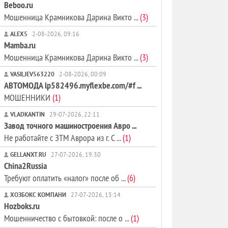
Beboo.ru
Мошенница Крамникова Дарина Викто ...
(3)
ALEX5
2-08-2026, 09:16
Mamba.ru
Мошенница Крамникова Дарина Викто ...
(3)
VASILJEV563220
2-08-2026, 00:09
АВТОМОДА lp582496.myflexbe.com/#f ...
МОШЕННИКИ
(1)
VLADKANTIN
29-07-2026, 22:11
Завод точного машиностроения Авро ...
Не работайте с ЗТМ Аврора из г. С ...
(1)
GELLANXT.RU
27-07-2026, 19:30
China2Russia
Требуют оплатить «налог» после об ...
(6)
ХОЗБОКС КОМПАНИ
27-07-2026, 15:14
Hozboks.ru
Мошенничество с бытовкой: после о ...
(1)