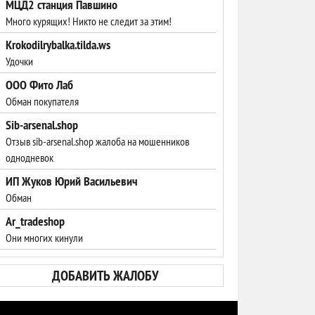
МЦД2 станция Павшино
Много курящих! Никто не следит за этим!
Krokodilrybalka.tilda.ws
Удочки
ООО Фито Лаб
Обман покупателя
Sib-arsenal.shop
Отзыв sib-arsenal.shop жалоба на мошенников
однодневок
ИП Жуков Юрий Васильевич
Обман
Ar_tradeshop
Они многих кинули
ДОБАВИТЬ ЖАЛОБУ