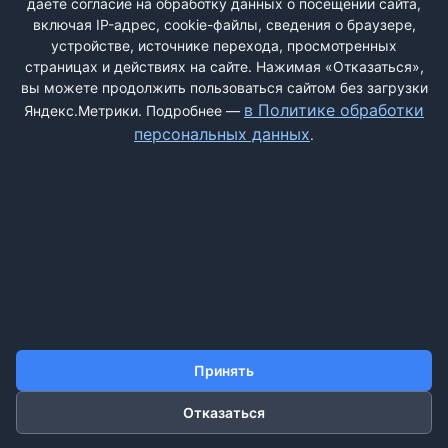
даёте согласие на обработку данных о посещении сайта,
включая IP-адрес, cookie-файлы, сведения о браузере,
устройстве, источнике перехода, просмотренных
страницах и действиях на сайте. Нажимая «Отказаться»,
вы можете продолжить пользоваться сайтом без загрузки
ДОБАВИТЬ ЖАЛОБУ
в Политике обработки
Яндекс.Метрики. Подробнее —
персональных данных
.
КОНТАКТЫ
О НАС
ПОИСК
ПРАВИЛА САЙТА
ПОЛИТИКА ОБРАБОТКИ ПЕРСОНАЛЬНЫХ ДАННЫХ
©2011-2026 ДОСКАЖАЛОБ.РФ
Принять
Отказаться