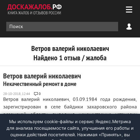
Ветров валерий николаевич
Найдено 1 отзыв / жалоба
Ветров валерий николаевич
Некачественный ремонт в доме
0
Ветров валерий николаевич, 03.09.1984 года рождения,
зарегистрирован в селе байдики захаровского района
рязанской области, выполнил некачественно установку
Мы используем cookie-файлы и сервис Яндекс.Метрика
натяжного потолка, набрал денег и скрылся, в данный
для анализа посещаемости сайта, улучшения его работы и
момент выполняет работы в домах в деревнях алеканово и
оценки действий посетителей. Нажимая «Принять», вы
дубровичи, будьте бдительны с этим ...