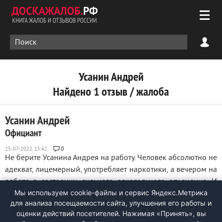
Усанин Андрей
Найдено 1 отзыв / жалоба
Усанин Андрей
Официант
0
Не берите Усанина Андрея на работу. Человек абсолютно не
адекват, лицемерный, употребляет наркотики, а вечером на
работе в состоянии сильного алкогольного опьянения. И
Мы используем cookie-файлы и сервис Яндекс.Метрика
крайне проблемная личность: занимает у коллег деньги и
для анализа посещаемости сайта, улучшения его работы и
не возвращает, занимается воровством, так же он сейчас
оценки действий посетителей. Нажимая «Принять», вы
под следствием, и ему ...