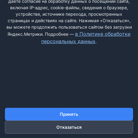
даёте согласие на обработку данных о посещении сайта,
включая IP-адрес, cookie-файлы, сведения о браузере,
устройстве, источнике перехода, просмотренных
страницах и действиях на сайте. Нажимая «Отказаться»,
вы можете продолжить пользоваться сайтом без загрузки
ДОБАВИТЬ ЖАЛОБУ
в Политике обработки
Яндекс.Метрики. Подробнее —
персональных данных
.
КОНТАКТЫ
О НАС
ПОИСК
ПРАВИЛА САЙТА
ПОЛИТИКА ОБРАБОТКИ ПЕРСОНАЛЬНЫХ ДАННЫХ
©2011-2026 ДОСКАЖАЛОБ.РФ
Принять
Отказаться