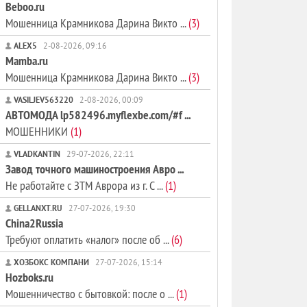
Beboo.ru
Мошенница Крамникова Дарина Викто ...
(3)
ALEX5
2-08-2026, 09:16
Mamba.ru
Мошенница Крамникова Дарина Викто ...
(3)
VASILJEV563220
2-08-2026, 00:09
АВТОМОДА lp582496.myflexbe.com/#f ...
МОШЕННИКИ
(1)
VLADKANTIN
29-07-2026, 22:11
Завод точного машиностроения Авро ...
Не работайте с ЗТМ Аврора из г. С ...
(1)
GELLANXT.RU
27-07-2026, 19:30
China2Russia
Требуют оплатить «налог» после об ...
(6)
ХОЗБОКС КОМПАНИ
27-07-2026, 15:14
Hozboks.ru
Мошенничество с бытовкой: после о ...
(1)