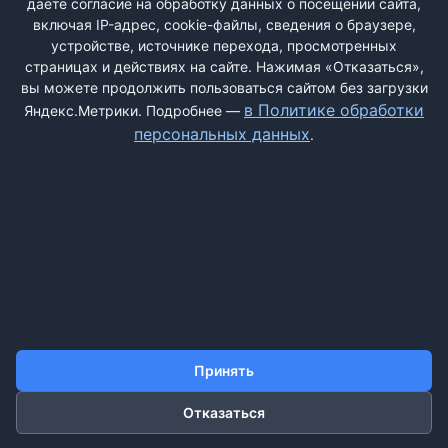
даёте согласие на обработку данных о посещении сайта,
включая IP-адрес, cookie-файлы, сведения о браузере,
устройстве, источнике перехода, просмотренных
страницах и действиях на сайте. Нажимая «Отказаться»,
вы можете продолжить пользоваться сайтом без загрузки
ДОБАВИТЬ ЖАЛОБУ
в Политике обработки
Яндекс.Метрики. Подробнее —
персональных данных
.
КОНТАКТЫ
О НАС
ПОИСК
ПРАВИЛА САЙТА
ПОЛИТИКА ОБРАБОТКИ ПЕРСОНАЛЬНЫХ ДАННЫХ
©2011-2026 ДОСКАЖАЛОБ.РФ
Принять
Отказаться