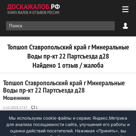
Топшоп Ставропольский край г Минеральные
Воды пр-кт 22 Партсъезда д28
Найдено 1 отзыв / жалоба
Топшоп Ставропольский край г Минеральные
Воды пр-кт 22 Партсъезда д28
Мошенники
1
Заказали у этих мошенников нанопленку. прислали кусок
Мы используем cookie-файлы и сервис Яндекс.Метрика
изоленты за 3600 рублей . полное несоответствие
для анализа посещаемости сайта, улучшения его работы и
заказанному товару ...
оценки действий посетителей. Нажимая «Принять», вы