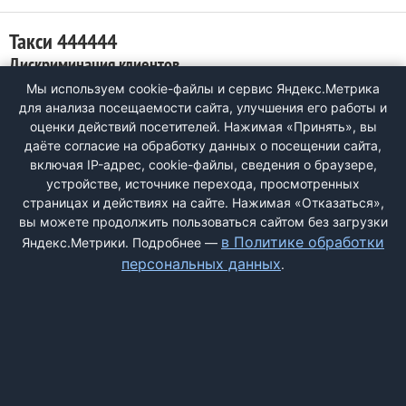
Такси 444444
Дискриминация клиентов
Мы используем cookie-файлы и сервис Яндекс.Метрика
0
для анализа посещаемости сайта, улучшения его работы и
Не в первый раз сталкиваюсь с подобной ситуацией в этом
оценки действий посетителей. Нажимая «Принять», вы
такси. Живу в северном районе, и когда из центра вызываю
даёте согласие на обработку данных о посещении сайта,
такси меня постоянно просят подождать аргументируя, что
включая IP-адрес, cookie-файлы, сведения о браузере,
такси нет (после меня вызывали коллеги такси по району, и
устройстве, источнике перехода, просмотренных
свободные машины были), а один раз прямо сказали, что в
страницах и действиях на сайте. Нажимая «Отказаться»,
северный район ...
вы можете продолжить пользоваться сайтом без загрузки
в Политике обработки
Яндекс.Метрики. Подробнее —
персональных данных
.
ДОБАВИТЬ ЖАЛОБУ
КОНТАКТЫ
О НАС