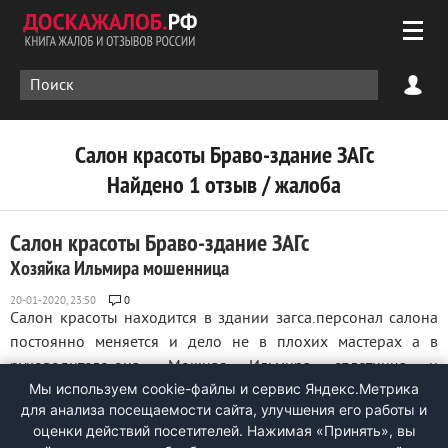
Салон красоты Браво-здание ЗАГс
Найдено 1 отзыв / жалоба
Салон красоты Браво-здание ЗАГс
Хозяйка Ильмира мошенница
0
Салон красоты находится в здании загса.персонал салона
постоянно меняется и дело не в плохих мастерах а в
руководителе-она- Мошная Ильмира сплетница и
Мы используем cookie-файлы и сервис Яндекс.Метрика
обманщица, подставляет персонал унижает перед
для анализа посещаемости сайта, улучшения его работы и
клиентами, обшитывает... да и сама как мастер не очем-
оценки действий посетителей. Нажимая «Принять», вы
неопрятная, ужасный маникюр и одежда.а самое ...