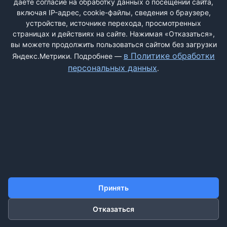
даёте согласие на обработку данных о посещении сайта,
включая IP-адрес, cookie-файлы, сведения о браузере,
устройстве, источнике перехода, просмотренных
страницах и действиях на сайте. Нажимая «Отказаться»,
вы можете продолжить пользоваться сайтом без загрузки
ДОБАВИТЬ ЖАЛОБУ
в Политике обработки
Яндекс.Метрики. Подробнее —
персональных данных
.
КОНТАКТЫ
О НАС
ПОИСК
ПРАВИЛА САЙТА
ПОЛИТИКА ОБРАБОТКИ ПЕРСОНАЛЬНЫХ ДАННЫХ
©2011-2026 ДОСКАЖАЛОБ.РФ
Принять
Отказаться