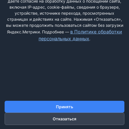
даёте согласие на обработку данных о посещении сайта,
включая IP-адрес, cookie-файлы, сведения о браузере,
устройстве, источнике перехода, просмотренных
страницах и действиях на сайте. Нажимая «Отказаться»,
вы можете продолжить пользоваться сайтом без загрузки
ДОБАВИТЬ ЖАЛОБУ
в Политике обработки
Яндекс.Метрики. Подробнее —
персональных данных
.
КОНТАКТЫ
О НАС
ПОИСК
ПРАВИЛА САЙТА
ПОЛИТИКА ОБРАБОТКИ ПЕРСОНАЛЬНЫХ ДАННЫХ
©2011-2026 ДОСКАЖАЛОБ.РФ
Принять
Отказаться