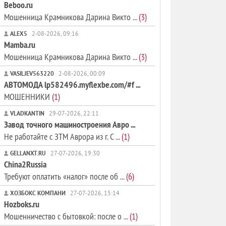
Beboo.ru
Мошенница Крамникова Дарина Викто ...
(3)
ALEX5
2-08-2026, 09:16
Mamba.ru
Мошенница Крамникова Дарина Викто ...
(3)
VASILJEV563220
2-08-2026, 00:09
АВТОМОДА lp582496.myflexbe.com/#f ...
МОШЕННИКИ
(1)
VLADKANTIN
29-07-2026, 22:11
Завод точного машиностроения Авро ...
Не работайте с ЗТМ Аврора из г. С ...
(1)
GELLANXT.RU
27-07-2026, 19:30
China2Russia
Требуют оплатить «налог» после об ...
(6)
ХОЗБОКС КОМПАНИ
27-07-2026, 15:14
Hozboks.ru
Мошенничество с бытовкой: после о ...
(1)