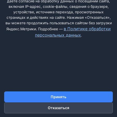
даёте согласие на обработку данных о посещении сайта,
включая IP-адрес, cookie-файлы, сведения о браузере,
устройстве, источнике перехода, просмотренных
страницах и действиях на сайте. Нажимая «Отказаться»,
вы можете продолжить пользоваться сайтом без загрузки
ДОБАВИТЬ ЖАЛОБУ
в Политике обработки
Яндекс.Метрики. Подробнее —
персональных данных
.
КОНТАКТЫ
О НАС
ПОИСК
ПРАВИЛА САЙТА
ПОЛИТИКА ОБРАБОТКИ ПЕРСОНАЛЬНЫХ ДАННЫХ
©2011-2026 ДОСКАЖАЛОБ.РФ
Принять
Отказаться