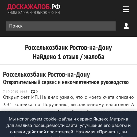
Россельхозбанк Ростов-на-Дону
Найдено 1 отзыв / жалоба
Россельхозбанк Ростов-на-Дону
Отвратительный сервис и некомпетентное руководство
0
Открыт счет ИП. На днях узнаю, что с моего счета списано
3.31 копейка по Поручению, выставленному налоговой. А
до этого оказывается мой счет был заблокирован также по
Мы используем cookie-файлы и сервис Яндекс.Метрика
решению налоговой, о чем меня в известность никто не
для анализа посещаемости сайта, улучшения его работы и
поставил... Ладно, 3 рубля -невелика потеря, если бы не
оценки действий посетителей. Нажимая «Принять», вы
одно "НО"! ...