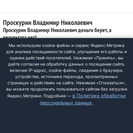
Проскурин Владимир Николаевич
Проскурин Владимир Николаевич деньги берет, а
результата нет!
Мы используем cookie-файлы и сервис Яндекс.Метрика
0
для анализа посещаемости сайта, улучшения его работы и
Проскурин Владимир Николаевич, так же называет себя
оценки действий посетителей. Нажимая «Принять», вы
ПРОСКУРИ, мануальный терапевт, остеопат, как он себя
даёте согласие на обработку данных о посещении сайта,
позиционирует, Не справился с моим лечением-как была
включая IP-адрес, cookie-файлы, сведения о браузере,
грыжа на МРТ так и есть (есть заключение врачей до и после
устройстве, источнике перехода, просмотренных
лечения). Обещал облегчение болей после первого сеанса,
страницах и действиях на сайте. Нажимая «Отказаться»,
но так результата и не ...
вы можете продолжить пользоваться сайтом без загрузки
в Политике обработки
Яндекс.Метрики. Подробнее —
персональных данных
.
ДОБАВИТЬ ЖАЛОБУ
КОНТАКТЫ