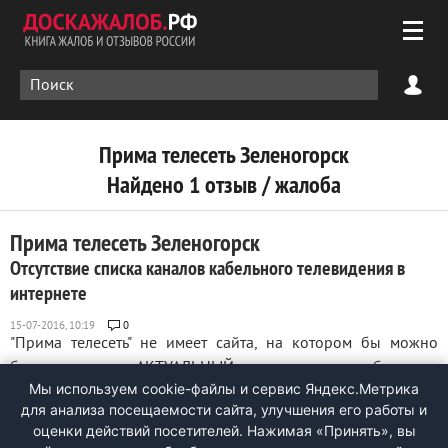
Прима телесеть Зеленогорск
Найдено 1 отзыв / жалоба
Прима телесеть Зеленогорск
Отсутствие списка каналов кабельного телевидения в
интернете
0
"Прима телесеть" не имеет сайта, на котором бы можно
было посмотреть АКТУАЛЬНЫЙ список каналов кабельного
Мы используем cookie-файлы и сервис Яндекс.Метрика
телевидения. Каналы регулярно перемешиваются, чтобы их
для анализа посещаемости сайта, улучшения его работы и
настроить заново, приходится самостоятельно
оценки действий посетителей. Нажимая «Принять», вы
пролистывать более сотни каалов, записывать их номера и