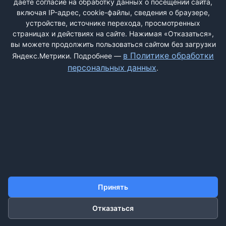
даёте согласие на обработку данных о посещении сайта,
делать сортировку. Список, ...
включая IP-адрес, cookie-файлы, сведения о браузере,
устройстве, источнике перехода, просмотренных
страницах и действиях на сайте. Нажимая «Отказаться»,
вы можете продолжить пользоваться сайтом без загрузки
ДОБАВИТЬ ЖАЛОБУ
в Политике обработки
Яндекс.Метрики. Подробнее —
персональных данных
.
КОНТАКТЫ
О НАС
ПОИСК
ПРАВИЛА САЙТА
ПОЛИТИКА ОБРАБОТКИ ПЕРСОНАЛЬНЫХ ДАННЫХ
©2011-2026 ДОСКАЖАЛОБ.РФ
Принять
Отказаться