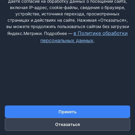
даёте согласие на обработку данных о посещении сайта,
включая IP-адрес, cookie-файлы, сведения о браузере,
устройстве, источнике перехода, просмотренных
страницах и действиях на сайте. Нажимая «Отказаться»,
вы можете продолжить пользоваться сайтом без загрузки
ДОБАВИТЬ ЖАЛОБУ
в Политике обработки
Яндекс.Метрики. Подробнее —
персональных данных
.
КОНТАКТЫ
О НАС
ПОИСК
ПРАВИЛА САЙТА
ПОЛИТИКА ОБРАБОТКИ ПЕРСОНАЛЬНЫХ ДАННЫХ
©2011-2026 ДОСКАЖАЛОБ.РФ
Принять
Отказаться