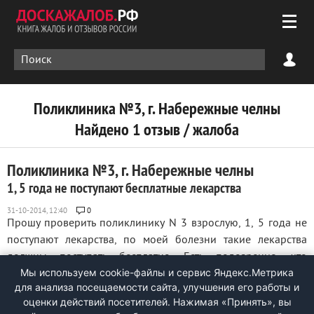
Поликлиника №3, г. Набережные челны
Найдено 1 отзыв / жалоба
Поликлиника №3, г. Набережные челны
1, 5 года не поступают бесплатные лекарства
0
Прошу проверить поликлинику N 3 взрослую, 1, 5 года не
поступают лекарства, по моей болезни такие лекарства
должны поступать бесплатно. Есть подозрение, что
Мы используем cookie-файлы и сервис Яндекс.Метрика
поликлиника пользуется моими лекарствами, передают
для анализа посещаемости сайта, улучшения его работы и
другим, либо продают. Главный врач отказался меня
оценки действий посетителей. Нажимая «Принять», вы
принимать и дать письменное разъяснение ...