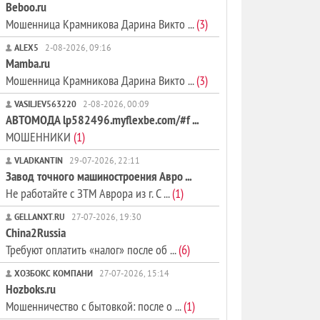
Beboo.ru
Мошенница Крамникова Дарина Викто ...
(3)
ALEX5
2-08-2026, 09:16
Mamba.ru
Мошенница Крамникова Дарина Викто ...
(3)
VASILJEV563220
2-08-2026, 00:09
АВТОМОДА lp582496.myflexbe.com/#f ...
МОШЕННИКИ
(1)
VLADKANTIN
29-07-2026, 22:11
Завод точного машиностроения Авро ...
Не работайте с ЗТМ Аврора из г. С ...
(1)
GELLANXT.RU
27-07-2026, 19:30
China2Russia
Требуют оплатить «налог» после об ...
(6)
ХОЗБОКС КОМПАНИ
27-07-2026, 15:14
Hozboks.ru
Мошенничество с бытовкой: после о ...
(1)