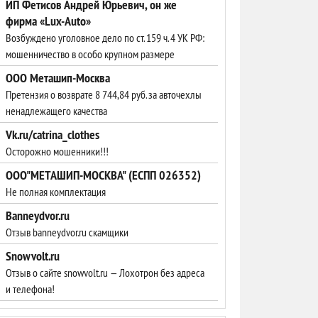
ИП Фетисов Андрей Юрьевич, он же
фирма «Lux-Auto»
Возбуждено уголовное дело по ст. 159 ч. 4 УК РФ:
мошенничество в особо крупном размере
ООО Меташип-Москва
Претензия о возврате 8 744,84 руб. за авточехлы
ненадлежащего качества
Vk.ru/catrina_clothes
Осторожно мошенники!!!
ООО"МЕТАШИП-МОСКВА" (ЕСПП 026352)
Не полная комплектация
Banneydvor.ru
Отзыв banneydvor.ru скамщики
Snowvolt.ru
Отзыв о сайте snowvolt.ru — Лохотрон без адреса
и телефона!