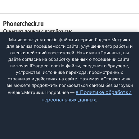
Phonercheck.ru
Снимают деньги с карт без смс
Мы используем cookie-файлы и сервис Яндекс.Метрика
0
для анализа посещаемости сайта, улучшения его работы и
20.09.23.использовал сайт один раз цена вопроса 25 руб.
оценки действий посетителей. Нажимая «Принять», вы
на следующий день 21.09.23. с карты сняли без моего
даёте согласие на обработку данных о посещении сайта,
ведома и смс 2400, якобы за подписку, подписка
включая IP-адрес, cookie-файлы, сведения о браузере,
автоматом. в общем сайт мошенников не рекомендую. сайт:
устройстве, источнике перехода, просмотренных
принадлежит: ИП Робат Арина Альбертовна ИНН:
страницах и действиях на сайте. Нажимая «Отказаться»,
033356620546 ОГРН: 333784700063249 Тел.: +7 ...
вы можете продолжить пользоваться сайтом без загрузки
в Политике обработки
Яндекс.Метрики. Подробнее —
персональных данных
.
ДОБАВИТЬ ЖАЛОБУ
КОНТАКТЫ