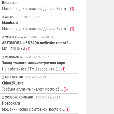
Beboo.ru
Мошенница Крамникова Дарина Викто ...
(3)
ALEX5
2-08-2026, 09:16
Mamba.ru
Мошенница Крамникова Дарина Викто ...
(3)
VASILJEV563220
2-08-2026, 00:09
АВТОМОДА lp582496.myflexbe.com/#f ...
МОШЕННИКИ
(1)
VLADKANTIN
29-07-2026, 22:11
Завод точного машиностроения Авро ...
Не работайте с ЗТМ Аврора из г. С ...
(1)
GELLANXT.RU
27-07-2026, 19:30
China2Russia
Требуют оплатить «налог» после об ...
(6)
ХОЗБОКС КОМПАНИ
27-07-2026, 15:14
Hozboks.ru
Мошенничество с бытовкой: после о ...
(1)