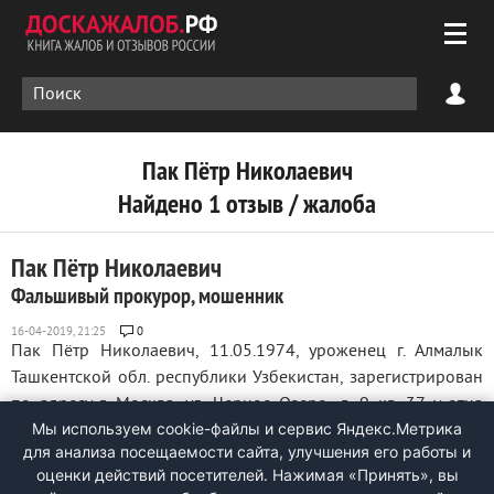
Пак Пётр Николаевич
Найдено 1 отзыв / жалоба
Пак Пётр Николаевич
Фальшивый прокурор, мошенник
0
Пак Пётр Николаевич, 11.05.1974, уроженец г. Алмалык
Ташкентской обл. республики Узбекистан, зарегистрирован
по адресу г. Москва, ул. Черное Озеро, д. 9 кв. 37 у отца
Мы используем cookie-файлы и сервис Яндекс.Метрика
Николая Петровича, который утверждает, что ему ничего не
для анализа посещаемости сайта, улучшения его работы и
известно о местонахождении сына. (ранее был
оценки действий посетителей. Нажимая «Принять», вы
зарегистрирован по адресу г. ...