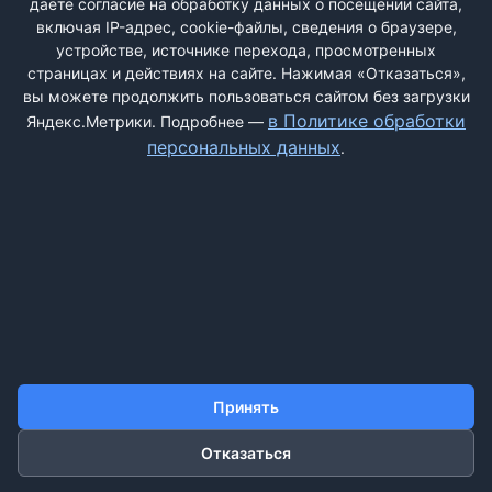
даёте согласие на обработку данных о посещении сайта,
включая IP-адрес, cookie-файлы, сведения о браузере,
устройстве, источнике перехода, просмотренных
страницах и действиях на сайте. Нажимая «Отказаться»,
вы можете продолжить пользоваться сайтом без загрузки
ДОБАВИТЬ ЖАЛОБУ
в Политике обработки
Яндекс.Метрики. Подробнее —
персональных данных
.
КОНТАКТЫ
О НАС
ПОИСК
ПРАВИЛА САЙТА
ПОЛИТИКА ОБРАБОТКИ ПЕРСОНАЛЬНЫХ ДАННЫХ
©2011-2026 ДОСКАЖАЛОБ.РФ
Принять
Отказаться