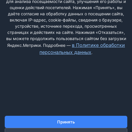
ООО"МЕТАШИП-МОСКВА" (ЕСПП 026352)
для анализа посещаемости сайта, улучшения его работы и
Не соответствие товара
оценки действий посетителей. Нажимая «Принять», вы
даёте согласие на обработку данных о посещении сайта,
1
включая IP-адрес, cookie-файлы, сведения о браузере,
Выписал эл.пилу Макита на аккамуляторах японской
устройстве, источнике перехода, просмотренных
сборки. Обговорили с оператором. Прислали китайскую
страницах и действиях на сайте. Нажимая «Отказаться»,
подделку с наклейками. Проверить нельзя. КОЗЛЫ. ...
вы можете продолжить пользоваться сайтом без загрузки
в Политике обработки
Яндекс.Метрики. Подробнее —
персональных данных
.
ДОБАВИТЬ ЖАЛОБУ
КОНТАКТЫ
О НАС
ПОИСК
ПРАВИЛА САЙТА
ПОЛИТИКА ОБРАБОТКИ ПЕРСОНАЛЬНЫХ ДАННЫХ
Принять