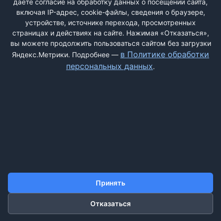
даёте согласие на обработку данных о посещении сайта,
скидкой 50%", ...
включая IP-адрес, cookie-файлы, сведения о браузере,
устройстве, источнике перехода, просмотренных
страницах и действиях на сайте. Нажимая «Отказаться»,
вы можете продолжить пользоваться сайтом без загрузки
ДОБАВИТЬ ЖАЛОБУ
в Политике обработки
Яндекс.Метрики. Подробнее —
персональных данных
.
КОНТАКТЫ
О НАС
ПОИСК
ПРАВИЛА САЙТА
ПОЛИТИКА ОБРАБОТКИ ПЕРСОНАЛЬНЫХ ДАННЫХ
©2011-2026 ДОСКАЖАЛОБ.РФ
Принять
Отказаться