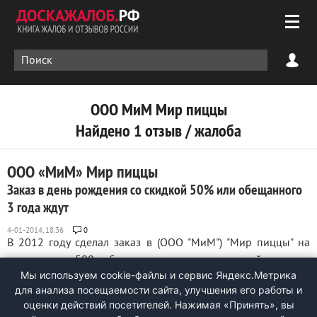
ООО МиМ Мир пиццы
Найдено 1 отзыв / жалоба
ООО «МиМ» Мир пиццы
Заказ в день рождения со скидкой 50% или обещанного
3 года ждут
0
В 2012 году сделал заказ в (ООО "МиМ") "Мир пиццы" на
сумму свыше 500 руб. для получения пластиковой карты со
Мы используем cookie-файлы и сервис Яндекс.Метрика
скидкой. В 2013 году в день рождения решил
для анализа посещаемости сайта, улучшения его работы и
воспользоваться заявленной на сайте "уникальной
оценки действий посетителей. Нажимая «Принять», вы
возможностью сделать заказ по меню в день рождения со