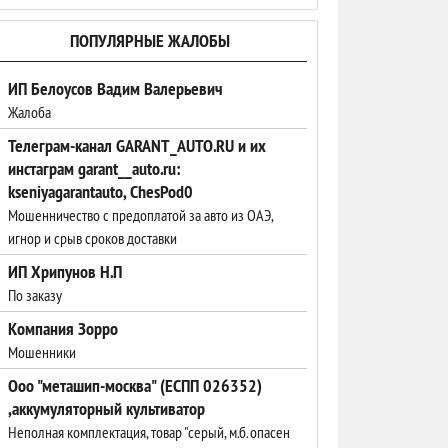
ПОПУЛЯРНЫЕ ЖАЛОБЫ
ИП Белоусов Вадим Валерьевич
Жалоба
Телеграм-канал GARANT_AUTO.RU и их
инстаграм garant__auto.ru:
kseniyagarantauto, ChesPod0
Мошенничество с предоплатой за авто из ОАЭ,
игнор и срыв сроков доставки
ИП Хрипунов Н.П
По заказу
Компания Зорро
Мошенники
Ооо "меташип-москва" (ЕСПП 026352)
,аккумуляторный культиватор
Неполная комплектация, товар "серый, м.б. опасен