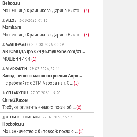
Beboo.ru
Мошенница Крамникова Дарина Викто ...
(3)
ALEX5
2-08-2026, 09:16
Mamba.ru
Мошенница Крамникова Дарина Викто ...
(3)
VASILJEV563220
2-08-2026, 00:09
АВТОМОДА lp582496.myflexbe.com/#f ...
МОШЕННИКИ
(1)
VLADKANTIN
29-07-2026, 22:11
Завод точного машиностроения Авро ...
Не работайте с ЗТМ Аврора из г. С ...
(1)
GELLANXT.RU
27-07-2026, 19:30
China2Russia
Требуют оплатить «налог» после об ...
(6)
ХОЗБОКС КОМПАНИ
27-07-2026, 15:14
Hozboks.ru
Мошенничество с бытовкой: после о ...
(1)