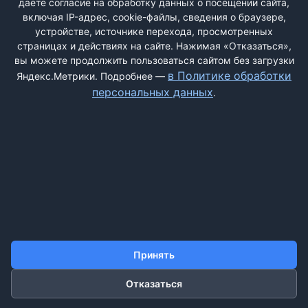
даёте согласие на обработку данных о посещении сайта,
включая IP-адрес, cookie-файлы, сведения о браузере,
устройстве, источнике перехода, просмотренных
страницах и действиях на сайте. Нажимая «Отказаться»,
вы можете продолжить пользоваться сайтом без загрузки
ДОБАВИТЬ ЖАЛОБУ
в Политике обработки
Яндекс.Метрики. Подробнее —
персональных данных
.
КОНТАКТЫ
О НАС
ПОИСК
ПРАВИЛА САЙТА
ПОЛИТИКА ОБРАБОТКИ ПЕРСОНАЛЬНЫХ ДАННЫХ
©2011-2026 ДОСКАЖАЛОБ.РФ
Принять
Отказаться