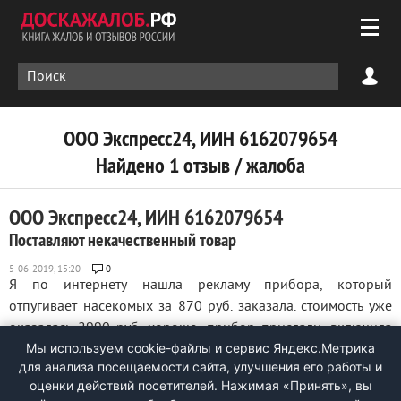
ООО Экспресс24, ИИН 6162079654
Найдено 1 отзыв / жалоба
ООО Экспресс24, ИИН 6162079654
Поставляют некачественный товар
0
Я по интернету нашла рекламу прибора, который
отпугивает насекомых за 870 руб. заказала. стоимость уже
оказалась 2990 руб. хорошо. прибор прислали. включила
Мы используем cookie-файлы и сервис Яндекс.Метрика
его в сеть, излучения этого прибора должны отпугивать
для анализа посещаемости сайта, улучшения его работы и
насекомых, по факту получаетсЯ, что привлекает
оценки действий посетителей. Нажимая «Принять», вы
насекомых. телефон, указанный на бланке ...