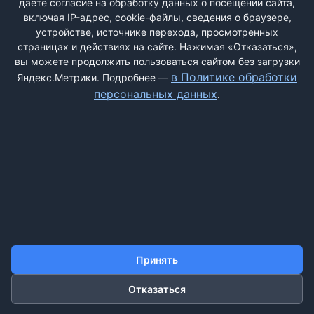
даёте согласие на обработку данных о посещении сайта,
включая IP-адрес, cookie-файлы, сведения о браузере,
устройстве, источнике перехода, просмотренных
страницах и действиях на сайте. Нажимая «Отказаться»,
вы можете продолжить пользоваться сайтом без загрузки
ДОБАВИТЬ ЖАЛОБУ
в Политике обработки
Яндекс.Метрики. Подробнее —
персональных данных
.
КОНТАКТЫ
О НАС
ПОИСК
ПРАВИЛА САЙТА
ПОЛИТИКА ОБРАБОТКИ ПЕРСОНАЛЬНЫХ ДАННЫХ
©2011-2026 ДОСКАЖАЛОБ.РФ
Принять
Отказаться