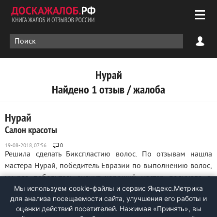
Нурай
Найдено 1 отзыв / жалоба
Нурай
Салон красоты
0
Решила сделать Бикспластию волос. По отзывам нашла
мастера Нурай, победитель Евразии по выполнению волос,
ну раз победитель значит хороший мастер подумала я.
Мы используем cookie-файлы и сервис Яндекс.Метрика
Записалась на 12, обговорила что буду делать Бикспластию
для анализа посещаемости сайта, улучшения его работы и
волос. На следующий день еду к ней, с другого города,
оценки действий посетителей. Нажимая «Принять», вы
думала потрачу время и деньги ...