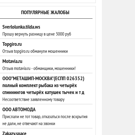
ПОПУЛЯРНЫЕ ЖАЛОБЫ
Sverlolunka.tilda.ws
Прошу вернуть разницу в цене 3000 руб
Topgiro.ru
Отзыв topgiro.ru обманули мошенники
Motavia.ru
Отзыв motavia.ru - обманщики, мошенники!
ООО"МЕТАШИП-МОСКВА"(ЕСПП 026352)
полный комплект рыбака из четырёх
спиннингов четырёх катушек тычек и т д
Несоответствие заявленному товару
ООО АВТОМОДА
Прислали не тот товар, отказаться после вскрытия
не дали, не отвечают на звонки
Zakazy.space