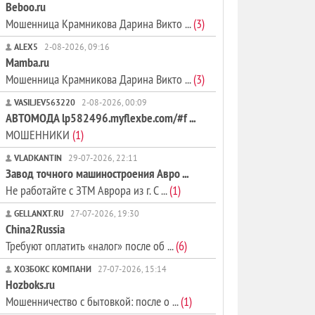
Beboo.ru
Мошенница Крамникова Дарина Викто ...
(3)
ALEX5
2-08-2026, 09:16
Mamba.ru
Мошенница Крамникова Дарина Викто ...
(3)
VASILJEV563220
2-08-2026, 00:09
АВТОМОДА lp582496.myflexbe.com/#f ...
МОШЕННИКИ
(1)
VLADKANTIN
29-07-2026, 22:11
Завод точного машиностроения Авро ...
Не работайте с ЗТМ Аврора из г. С ...
(1)
GELLANXT.RU
27-07-2026, 19:30
China2Russia
Требуют оплатить «налог» после об ...
(6)
ХОЗБОКС КОМПАНИ
27-07-2026, 15:14
Hozboks.ru
Мошенничество с бытовкой: после о ...
(1)