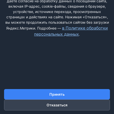
даёте согласие на обработку данных о посещении сайта,
включая IP-адрес, cookie-файлы, сведения о браузере,
устройстве, источнике перехода, просмотренных
страницах и действиях на сайте. Нажимая «Отказаться»,
вы можете продолжить пользоваться сайтом без загрузки
ДОБАВИТЬ ЖАЛОБУ
в Политике обработки
Яндекс.Метрики. Подробнее —
персональных данных
.
КОНТАКТЫ
О НАС
ПОИСК
ПРАВИЛА САЙТА
ПОЛИТИКА ОБРАБОТКИ ПЕРСОНАЛЬНЫХ ДАННЫХ
©2011-2026 ДОСКАЖАЛОБ.РФ
Принять
Отказаться