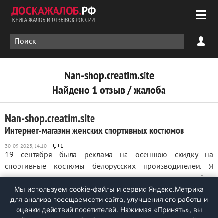
Nan-shop.creatim.site
Найдено 1 отзыв / жалоба
Nan-shop.creatim.site
Интернет-магазин женских спортивных костюмов
1
19 сентября была реклама на осеннюю скидку на
спортивные костюмы белорусских производителей. Я
заказала в интернет-магазине два костюма - осенний и
Мы используем cookie-файлы и сервис Яндекс.Метрика
летний. 26 сентября они пришли, а 29 сентября я их
для анализа посещаемости сайта, улучшения его работы и
выкупила, заплатив 4780 рублей. Когда я пришла домой и
оценки действий посетителей. Нажимая «Принять», вы
вскрыла посылку, я обнаружила летний костюм и ...