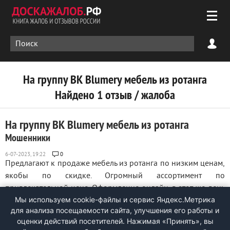
На группу ВК Blumery мебель из ротанга
Найдено 1 отзыв / жалоба
На группу ВК Blumery мебель из ротанга
Мошенники
0
Предлагают к продаже мебель из ротанга по низким ценам,
якобы по скидке. Огромный ассортимент по
привлекательной цене. Оформление онлайн, в этот же день
Мы используем cookie-файлы и сервис Яндекс.Метрика
обещают отправить товар транспортной компанией.
для анализа посещаемости сайта, улучшения его работы и
Отправила сумму полностью, на следующий день оказалось,
оценки действий посетителей. Нажимая «Принять», вы
что минимальная сумма покупки составляет ...