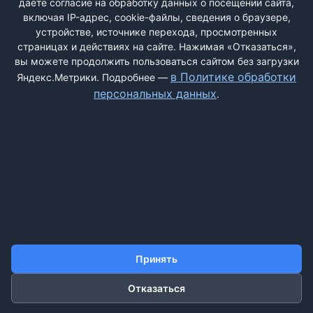
даёте согласие на обработку данных о посещении сайта,
включая IP-адрес, cookie-файлы, сведения о браузере,
устройстве, источнике перехода, просмотренных
страницах и действиях на сайте. Нажимая «Отказаться»,
вы можете продолжить пользоваться сайтом без загрузки
ДОБАВИТЬ ЖАЛОБУ
в Политике обработки
Яндекс.Метрики. Подробнее —
персональных данных
.
КОНТАКТЫ
О НАС
ПОИСК
ПРАВИЛА САЙТА
ПОЛИТИКА ОБРАБОТКИ ПЕРСОНАЛЬНЫХ ДАННЫХ
©2011-2026 ДОСКАЖАЛОБ.РФ
Принять
Отказаться