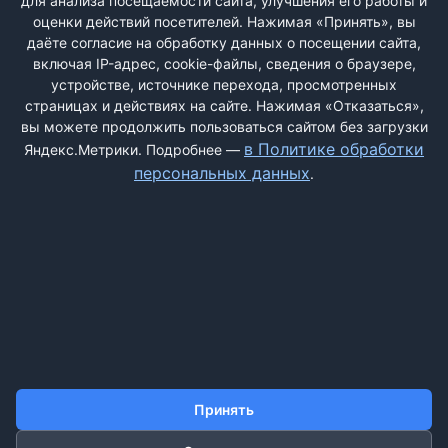
для анализа посещаемости сайта, улучшения его работы и
Будьте бдительны и не попадитесь на мошеннические
оценки действий посетителей. Нажимая «Принять», вы
действия "криворукого" мошенника Ворончихина. На вид
даёте согласие на обработку данных о посещении сайта,
обычный молодой человек, действует очень хитро,
включая IP-адрес, cookie-файлы, сведения о браузере,
придумывает разные истории для того чтобы вытянуть с Вас
устройстве, источнике перехода, просмотренных
как можно больше денег, при этом не выполнив свои
страницах и действиях на сайте. Нажимая «Отказаться»,
обязательства, а если и ...
вы можете продолжить пользоваться сайтом без загрузки
в Политике обработки
Яндекс.Метрики. Подробнее —
персональных данных
.
ДОБАВИТЬ ЖАЛОБУ
КОНТАКТЫ
О НАС
ПОИСК
ПРАВИЛА САЙТА
ПОЛИТИКА ОБРАБОТКИ ПЕРСОНАЛЬНЫХ ДАННЫХ
Принять