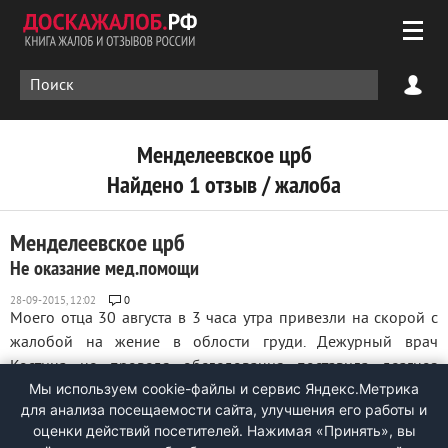
Менделеевское црб
Найдено 1 отзыв / жалоба
Менделеевское црб
Не оказание мед.помощи
0
Моего отца 30 августа в 3 часа утра привезли на скорой с
жалобой на жение в облости груди. Дежурный врач
Костина не проведя обследования поставила деагноз
Мы используем cookie-файлы и сервис Яндекс.Метрика
грудной остехандроз ос отпускают домой. Придя домой
для анализа посещаемости сайта, улучшения его работы и
мой отец умирает от сердечного приступа. Прошу вас
оценки действий посетителей. Нажимая «Принять», вы
решить вопрос врачами данной больницы т.к ...