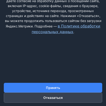
даёте согласие на обработку данных о посещении сайта,
включая IP-адрес, cookie-файлы, сведения о браузере,
устройстве, источнике перехода, просмотренных
страницах и действиях на сайте. Нажимая «Отказаться»,
вы можете продолжить пользоваться сайтом без загрузки
ДОБАВИТЬ ЖАЛОБУ
в Политике обработки
Яндекс.Метрики. Подробнее —
персональных данных
.
КОНТАКТЫ
О НАС
ПОИСК
ПРАВИЛА САЙТА
ПОЛИТИКА ОБРАБОТКИ ПЕРСОНАЛЬНЫХ ДАННЫХ
©2011-2026 ДОСКАЖАЛОБ.РФ
Принять
Отказаться