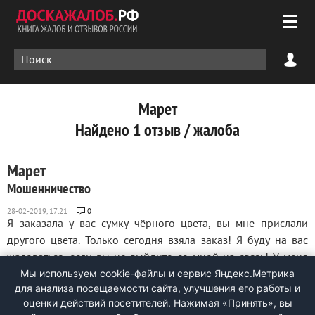
Марет
Найдено 1 отзыв / жалоба
Марет
Мошенничество
0
Я заказала у вас сумку чёрного цвета, вы мне прислали
другого цвета. Только сегодня взяла заказ! Я буду на вас
жаловаться, если вы не выйдите со мной на связь! У меня
Мы используем cookie-файлы и сервис Яндекс.Метрика
Дядя работает в РВД, я вам этого просто так не оставлю!!
для анализа посещаемости сайта, улучшения его работы и
Мошенники! ...
оценки действий посетителей. Нажимая «Принять», вы