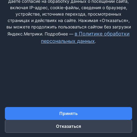
даёте согласие на обработку данных о посещении сайта,
включая IP-адрес, cookie-файлы, сведения о браузере,
устройстве, источнике перехода, просмотренных
страницах и действиях на сайте. Нажимая «Отказаться»,
вы можете продолжить пользоваться сайтом без загрузки
ДОБАВИТЬ ЖАЛОБУ
в Политике обработки
Яндекс.Метрики. Подробнее —
персональных данных
.
КОНТАКТЫ
О НАС
ПОИСК
ПРАВИЛА САЙТА
ПОЛИТИКА ОБРАБОТКИ ПЕРСОНАЛЬНЫХ ДАННЫХ
©2011-2026 ДОСКАЖАЛОБ.РФ
Принять
Отказаться