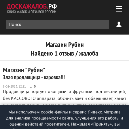
Магазин Рубин
Найдено 1 отзыв / жалоба
Магазин "Рубин"
Злая продавщица - варовка!!!
0
Продавщица торгует овощами и фруктами под лестницей,
без КАССОВОГО аппарата, обсчитывает и обвешивает, хамит
и швыряет деньги людям в спину, стала свидетелем сцены
Мы используем cookie-файлы и сервис Яндекс.Метрика
когда она обманула на моих глазах молодую девушку, так
для анализа посещаемости сайта, улучшения его работы и
еще и оскорбляла ее, ни чека ни чего не предъявила. Эта
оценки действий посетителей. Нажимая «Принять», вы
торгажка давно там ...