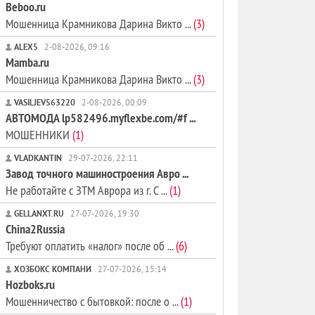
Beboo.ru
Мошенница Крамникова Дарина Викто ...
(3)
ALEX5
2-08-2026, 09:16
Mamba.ru
Мошенница Крамникова Дарина Викто ...
(3)
VASILJEV563220
2-08-2026, 00:09
АВТОМОДА lp582496.myflexbe.com/#f ...
МОШЕННИКИ
(1)
VLADKANTIN
29-07-2026, 22:11
Завод точного машиностроения Авро ...
Не работайте с ЗТМ Аврора из г. С ...
(1)
GELLANXT.RU
27-07-2026, 19:30
China2Russia
Требуют оплатить «налог» после об ...
(6)
ХОЗБОКС КОМПАНИ
27-07-2026, 15:14
Hozboks.ru
Мошенничество с бытовкой: после о ...
(1)