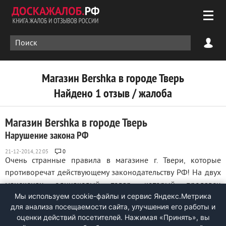
Магазин Bershka в городе Тверь
Найдено 1 отзыв / жалоба
Магазин Bershka в городе Тверь
Нарушение закона РФ
0
Очень странные правила в магазине г. Твери, которые
противоречат действующему законодательству РФ! На двух
манекенах одинаковый товар, который продавец
Мы используем cookie-файлы и сервис Яндекс.Метрика
отказывается снять, ссылаясь на правила магазина - "товар
для анализа посещаемости сайта, улучшения его работы и
снимается с манекена лишь после поступления нового
оценки действий посетителей. Нажимая «Принять», вы
товара", однако это ...