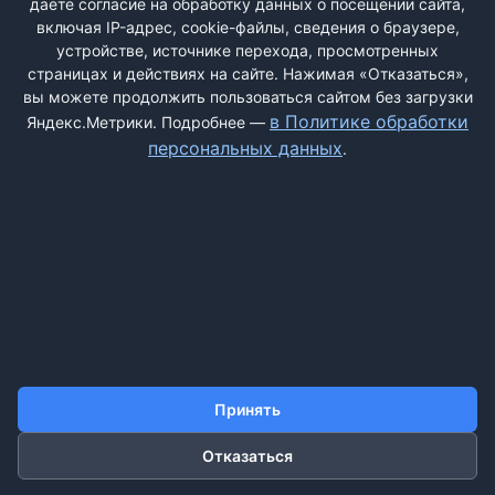
даёте согласие на обработку данных о посещении сайта,
включая IP-адрес, cookie-файлы, сведения о браузере,
устройстве, источнике перехода, просмотренных
страницах и действиях на сайте. Нажимая «Отказаться»,
вы можете продолжить пользоваться сайтом без загрузки
ДОБАВИТЬ ЖАЛОБУ
в Политике обработки
Яндекс.Метрики. Подробнее —
персональных данных
.
КОНТАКТЫ
О НАС
ПОИСК
ПРАВИЛА САЙТА
ПОЛИТИКА ОБРАБОТКИ ПЕРСОНАЛЬНЫХ ДАННЫХ
©2011-2026 ДОСКАЖАЛОБ.РФ
Принять
Отказаться