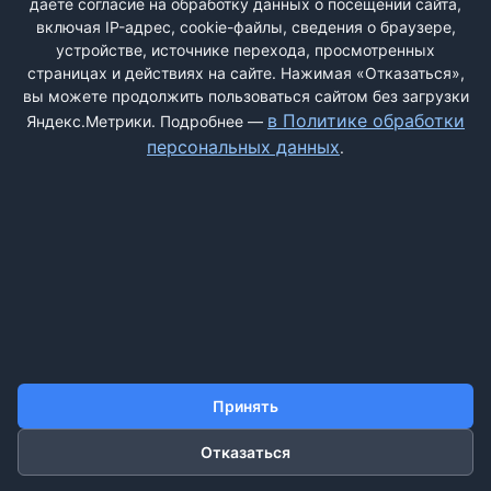
даёте согласие на обработку данных о посещении сайта,
включая IP-адрес, cookie-файлы, сведения о браузере,
устройстве, источнике перехода, просмотренных
страницах и действиях на сайте. Нажимая «Отказаться»,
вы можете продолжить пользоваться сайтом без загрузки
ДОБАВИТЬ ЖАЛОБУ
в Политике обработки
Яндекс.Метрики. Подробнее —
персональных данных
.
КОНТАКТЫ
О НАС
ПОИСК
ПРАВИЛА САЙТА
ПОЛИТИКА ОБРАБОТКИ ПЕРСОНАЛЬНЫХ ДАННЫХ
©2011-2026 ДОСКАЖАЛОБ.РФ
Принять
Отказаться