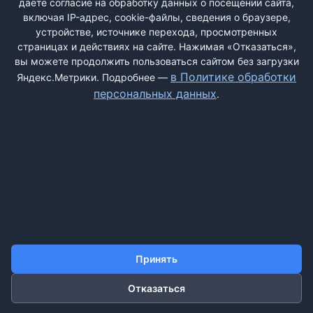
даёте согласие на обработку данных о посещении сайта,
включая IP-адрес, cookie-файлы, сведения о браузере,
устройстве, источнике перехода, просмотренных
страницах и действиях на сайте. Нажимая «Отказаться»,
вы можете продолжить пользоваться сайтом без загрузки
ДОБАВИТЬ ЖАЛОБУ
в Политике обработки
Яндекс.Метрики. Подробнее —
персональных данных
.
КОНТАКТЫ
О НАС
ПОИСК
ПРАВИЛА САЙТА
ПОЛИТИКА ОБРАБОТКИ ПЕРСОНАЛЬНЫХ ДАННЫХ
©2011-2026 ДОСКАЖАЛОБ.РФ
Принять
Отказаться