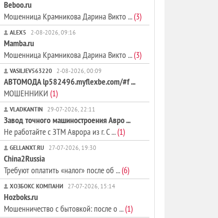
Beboo.ru
Мошенница Крамникова Дарина Викто ...
(3)
ALEX5
2-08-2026, 09:16
Mamba.ru
Мошенница Крамникова Дарина Викто ...
(3)
VASILJEV563220
2-08-2026, 00:09
АВТОМОДА lp582496.myflexbe.com/#f ...
МОШЕННИКИ
(1)
VLADKANTIN
29-07-2026, 22:11
Завод точного машиностроения Авро ...
Не работайте с ЗТМ Аврора из г. С ...
(1)
GELLANXT.RU
27-07-2026, 19:30
China2Russia
Требуют оплатить «налог» после об ...
(6)
ХОЗБОКС КОМПАНИ
27-07-2026, 15:14
Hozboks.ru
Мошенничество с бытовкой: после о ...
(1)