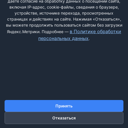
даёте согласие на обработку данных о посещении сайта,
включая IP-адрес, cookie-файлы, сведения о браузере,
устройстве, источнике перехода, просмотренных
страницах и действиях на сайте. Нажимая «Отказаться»,
вы можете продолжить пользоваться сайтом без загрузки
ДОБАВИТЬ ЖАЛОБУ
в Политике обработки
Яндекс.Метрики. Подробнее —
персональных данных
.
КОНТАКТЫ
О НАС
ПОИСК
ПРАВИЛА САЙТА
ПОЛИТИКА ОБРАБОТКИ ПЕРСОНАЛЬНЫХ ДАННЫХ
©2011-2026 ДОСКАЖАЛОБ.РФ
Принять
Отказаться