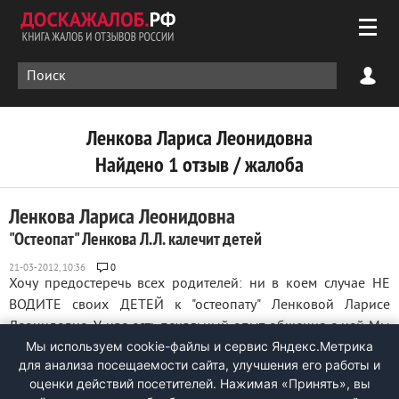
Ленкова Лариса Леонидовна
Найдено 1 отзыв / жалоба
Ленкова Лариса Леонидовна
"Остеопат" Ленкова Л.Л. калечит детей
0
Хочу предостеречь всех родителей: ни в коем случае НЕ
ВОДИТЕ своих ДЕТЕЙ к "остеопату" Ленковой Ларисе
Леонидовне. У нас есть печальный опыт общения с ней Мы
Мы используем cookie-файлы и сервис Яндекс.Метрика
с мужем повели ншего 2.5 месячного сына к ней на приём,
для анализа посещаемости сайта, улучшения его работы и
после чего у ребёнка перекосило шею и лопатку на одну
оценки действий посетителей. Нажимая «Принять», вы
сторону. Более того, ...