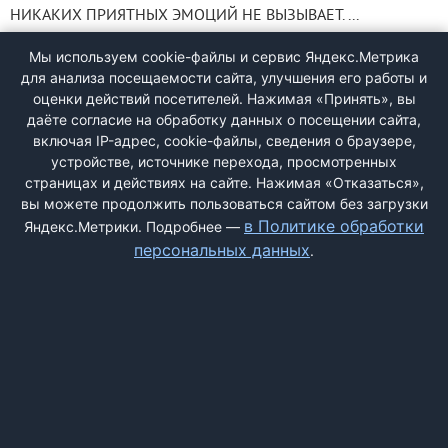
НИКАКИХ ПРИЯТНЫХ ЭМОЦИЙ НЕ ВЫЗЫВАЕТ. ...
Мы используем cookie-файлы и сервис Яндекс.Метрика
для анализа посещаемости сайта, улучшения его работы и
Коренева галина владимировна
оценки действий посетителей. Нажимая «Принять», вы
даёте согласие на обработку данных о посещении сайта,
Кто пострадал от адвоката
включая IP-адрес, cookie-файлы, сведения о браузере,
0
устройстве, источнике перехода, просмотренных
Кто пострадал от адвоката кореневой (Лескина)? ответьте
страницах и действиях на сайте. Нажимая «Отказаться»,
ростов на дону ...
вы можете продолжить пользоваться сайтом без загрузки
в Политике обработки
Яндекс.Метрики. Подробнее —
персональных данных
.
ДОБАВИТЬ ЖАЛОБУ
КОНТАКТЫ
О НАС
ПОИСК