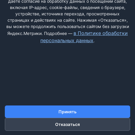
Компания ЭКОМИР
даёте согласие на обработку данных о посещении сайта,
Мошенники
включая IP-адрес, cookie-файлы, сведения о браузере,
устройстве, источнике перехода, просмотренных
0
страницах и действиях на сайте. Нажимая «Отказаться»,
Мошенники берут оплату за доставку товара и пропадают. ...
вы можете продолжить пользоваться сайтом без загрузки
в Политике обработки
Яндекс.Метрики. Подробнее —
персональных данных
.
ДОБАВИТЬ ЖАЛОБУ
КОНТАКТЫ
О НАС
ПОИСК
ПРАВИЛА САЙТА
ПОЛИТИКА ОБРАБОТКИ ПЕРСОНАЛЬНЫХ ДАННЫХ
Принять
©2011-2026 ДОСКАЖАЛОБ.РФ
Отказаться