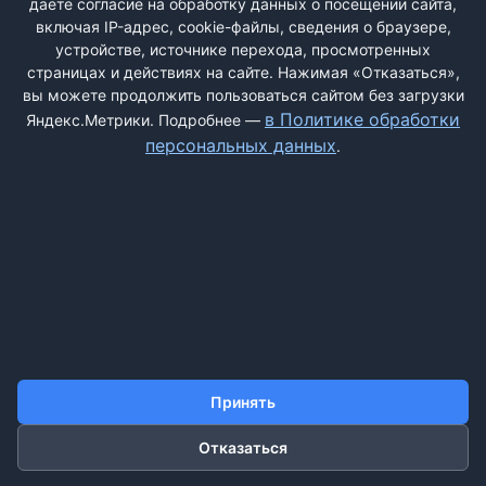
даёте согласие на обработку данных о посещении сайта,
включая IP-адрес, cookie-файлы, сведения о браузере,
устройстве, источнике перехода, просмотренных
страницах и действиях на сайте. Нажимая «Отказаться»,
вы можете продолжить пользоваться сайтом без загрузки
ДОБАВИТЬ ЖАЛОБУ
в Политике обработки
Яндекс.Метрики. Подробнее —
персональных данных
.
КОНТАКТЫ
О НАС
ПОИСК
ПРАВИЛА САЙТА
ПОЛИТИКА ОБРАБОТКИ ПЕРСОНАЛЬНЫХ ДАННЫХ
©2011-2026 ДОСКАЖАЛОБ.РФ
Принять
Отказаться