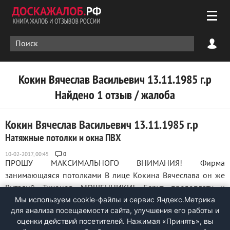
Кокин Вячеслав Васильевич 13.11.1985 г.р
Найдено 1 отзыв / жалоба
Кокин Вячеслав Васильевич 13.11.1985 г.р
Натяжные потолки и окна ПВХ
0
ПРОШУ МАКСИМАЛЬНОГО ВНИМАНИЯ! Фирма
занимающаяся потолками В лице Кокина Вячеслава он же
Виталий Тихонов МОШЕННИКИ! Берут предоплату и
Мы используем cookie-файлы и сервис Яндекс.Метрика
пропадают! Будьте бдительны! Номера телефонов
для анализа посещаемости сайта, улучшения его работы и
прилагаю: 89005477247, 89115292996, 89115338001,
оценки действий посетителей. Нажимая «Принять», вы
299792 ...