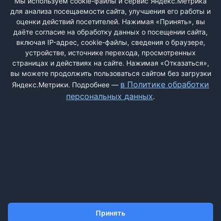
Мы используем cookie-файлы и сервис Яндекс.Метрика
для анализа посещаемости сайта, улучшения его работы и
Каман.ru
оценки действий посетителей. Нажимая «Принять», вы
даёте согласие на обработку данных о посещении сайта,
Мошенники
включая IP-адрес, cookie-файлы, сведения о браузере,
0
устройстве, источнике перехода, просмотренных
Перевёл деньги, и на этом всё – на связь не выходят, трубки
страницах и действиях на сайте. Нажимая «Отказаться»,
не берут. Раньше сайт назывался "Бломс". ...
вы можете продолжить пользоваться сайтом без загрузки
в Политике обработки
Яндекс.Метрики. Подробнее —
персональных данных
.
ДОБАВИТЬ ЖАЛОБУ
КОНТАКТЫ
О НАС
ПОИСК
ПРАВИЛА САЙТА
ПОЛИТИКА ОБРАБОТКИ ПЕРСОНАЛЬНЫХ ДАННЫХ
Принять