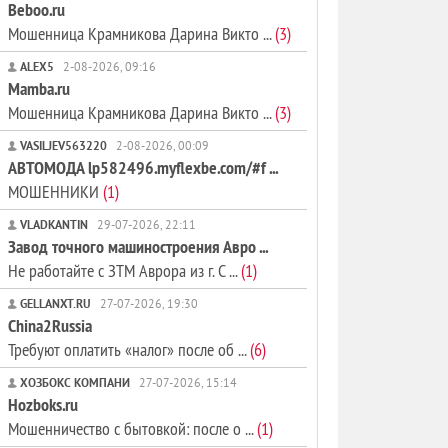
Beboo.ru
Мошенница Крамникова Дарина Викто ...
(3)
ALEX5
2-08-2026, 09:16
Mamba.ru
Мошенница Крамникова Дарина Викто ...
(3)
VASILJEV563220
2-08-2026, 00:09
АВТОМОДА lp582496.myflexbe.com/#f ...
МОШЕННИКИ
(1)
VLADKANTIN
29-07-2026, 22:11
Завод точного машиностроения Авро ...
Не работайте с ЗТМ Аврора из г. С ...
(1)
GELLANXT.RU
27-07-2026, 19:30
China2Russia
Требуют оплатить «налог» после об ...
(6)
ХОЗБОКС КОМПАНИ
27-07-2026, 15:14
Hozboks.ru
Мошенничество с бытовкой: после о ...
(1)